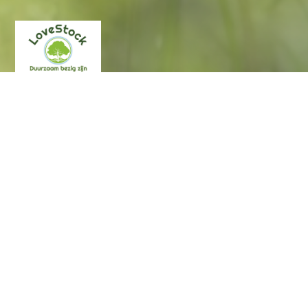
Contact
Op dit moment zijn we gevestigd op:
Veedrift 2
5708 HS Helmond
Bereikbaarheid
De dagbesteding is van maandag tot
en met vrijdag open van 9:00 - 12:00 uur en dinsdag en
donderdag ook van 13:00 - 16:00 uur. Op woensdag lunchen
we ook gezellig samen voor degenen die dat willen. Als je een
keertje langs wil komen, dan maken we daar graag een afspraak
voor.
Route
Als het lastig voor je is om hier te komen, kunnen we altijd