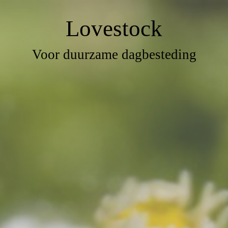
L
ove
s
tock
Voor duurzame dagbesteding