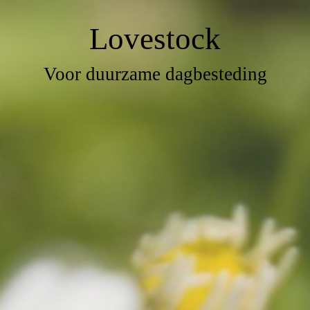
L
ove
s
tock
Voor duurzame dagbesteding