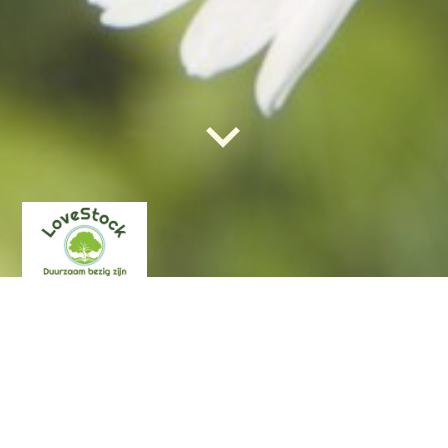
mISSIE EN VISIE
Missie
Bij LoveStock willen we mensen helpen die het mentaal
moeilijk hebben. We bieden een plek waar ze kunnen groeien
en zich beter kunnen voelen door nuttige activiteiten te doen.
Iedereen is bij ons even belangrijk. We doen dingen met onze